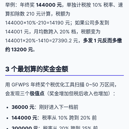
举例：年终奖
144000 元
，单独计税按 10% 税率、速
算扣除数 210 元计算，税额为
144000×10%-210=14190 元；如果公司多发到
144001 元，月均数跨入 20% 档，税额变为
144001×20%-1410=27390.2 元，
多发 1 元反而多缴
约 13200 元
。
3 个最划算的奖金金额
用 GFWPS 年终奖个税优化工具扫描 0~50 万区间，
会发现三个
极值点
（奖金增加但税后收入也增加）：
36000 元
：刚好进入下一档前
144000 元
：税率从 10% 跨到 20% 前
300000 元
：税率从 20% 跨到 25% 前